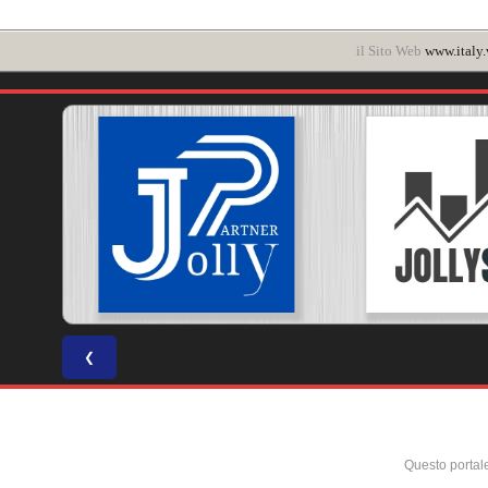
il Sito Web
www.italy.
❮
Questo portal