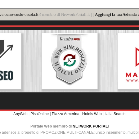
verbano-cusio-ossola.it
è membro di NetworkPortali.it | [
Aggiungi la tua Azienda 
AnyWeb
|
Pisa
Online |
Piazza Armerina
|
Hotels Web
|
Italia Search
Portale Web membro di
NETWORK PORTALI
e aderisce al progetto di PROMOZIONE MULTI-CANALE: unico inserimento, multip