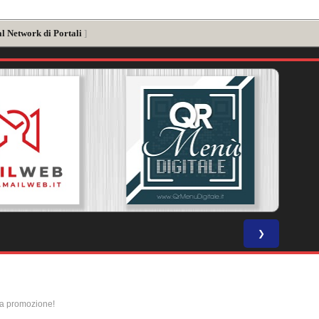
al Network di Portali
]
❯
la promozione!