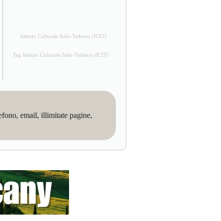
Istituto Culturale Italo-Tedesco (ICIT)
Tag Istituto Culturale Italo-Tedesco (ICIT)
no, email, illimitate pagine,