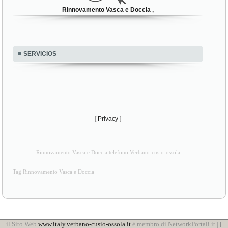
Rinnovamento Vasca e Doccia ,
SERVICIOS
[
Privacy
]
Rinnovamento Vasca e Doccia telefono Verbano-cusio-ossola
Tag Rinnovamento Vasca e Doccia
il Sito Web
www.italy.verbano-cusio-ossola.it
è membro di NetworkPortali.it | [