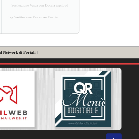
Sostituzione Vasca con Doccia tagcloud
Tag Sostituzione Vasca con Doccia
al Network di Portali
]