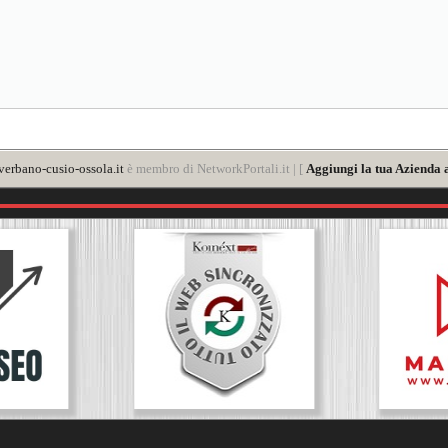
verbano-cusio-ossola.it
è membro di NetworkPortali.it | [
Aggiungi la tua Azienda 