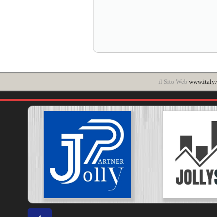
il Sito Web
www.italy.