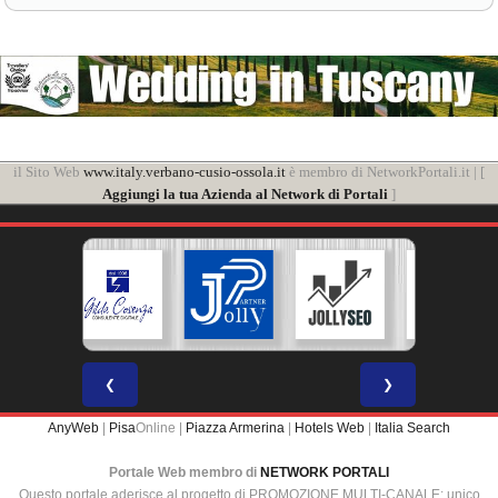
il Sito Web
www.italy.verbano-cusio-ossola.it
è membro di NetworkPortali.it | [
Aggiungi la tua Azienda al Network di Portali
]
❮
❯
AnyWeb
|
Pisa
Online |
Piazza Armerina
|
Hotels Web
|
Italia Search
Portale Web membro di
NETWORK PORTALI
Questo portale aderisce al progetto di PROMOZIONE MULTI-CANALE: unico