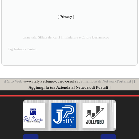
[
Privacy
]
carnevale, Sfilata dei carri in miniatura e Colora Burlamacco
Tag Network Portali
il Sito Web
www.italy.verbano-cusio-ossola.it
è membro di NetworkPortali.it | [
Aggiungi la tua Azienda al Network di Portali
]