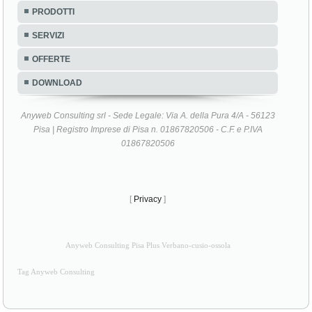
PRODOTTI
SERVIZI
OFFERTE
DOWNLOAD
Anyweb Consulting srl - Sede Legale: Via A. della Pura 4/A - 56123
Pisa | Registro Imprese di Pisa n. 01867820506 - C.F. e P.IVA
01867820506
[
Privacy
]
Anyweb Consulting Pisa Plus Verbano-cusio-ossola
Tag Anyweb Consulting