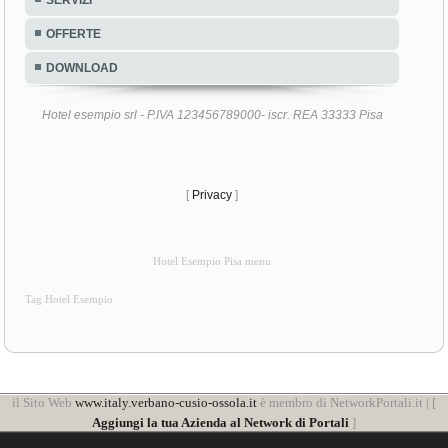
SERVIZI
OFFERTE
DOWNLOAD
Hotel esempio srl - P.IVA 123456789000- iscr. REA 33333 Pisa
[
Privacy
]
Hotel Esempio Pisa menu
Tag Hotel Esempio
il Sito Web
www.italy.verbano-cusio-ossola.it
è membro di NetworkPortali.it | [
Aggiungi la tua Azienda al Network di Portali
]