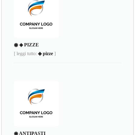
◉ ◈ PIZZE
[ leggi tutto:
◈ pizze
]
◉ ANTIPASTI