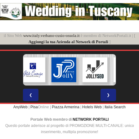
il Sito Web
www.italy.verbano-cusio-ossola.it
è membro di NetworkPortali.it | [
Aggiungi la tua Azienda al Network di Portali
]
❮
❯
AnyWeb
|
Pisa
Online |
Piazza Armerina
|
Hotels Web
|
Italia Search
Portale Web membro di
NETWORK PORTALI
Questo portale aderisce al progetto di PROMOZIONE MULTI-CANALE: unico
inserimento, multipla promozione!