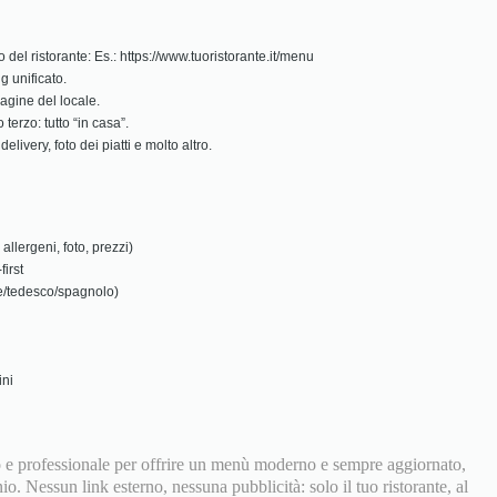
o del ristorante: Es.: https://www.tuoristorante.it/menu
 unificato.
agine del locale.
erzo: tutto “in casa”.
elivery, foto dei piatti e molto altro.
llergeni, foto, prezzi)
irst
se/tedesco/spagnolo)
ini
 e professionale per offrire un menù moderno e sempre aggiornato,
o. Nessun link esterno, nessuna pubblicità: solo il tuo ristorante, al