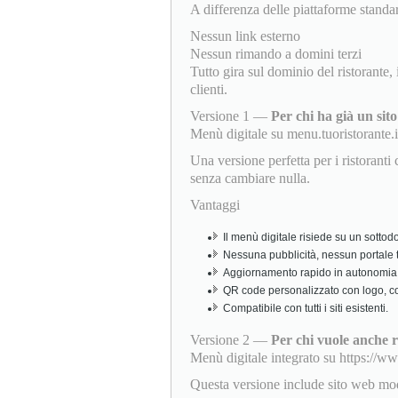
A differenza delle piattaforme standa
Nessun link esterno
Nessun rimando a domini terzi
Tutto gira sul dominio del ristorante,
clienti.
Versione 1 —
Per chi ha già un sit
Menù digitale su menu.tuoristorante.i
Una versione perfetta per i ristorant
senza cambiare nulla.
Vantaggi
Il menù digitale risiede su un sottodo
Nessuna pubblicità, nessun portale t
Aggiornamento rapido in autonomia 
QR code personalizzato con logo, colo
Compatibile con tutti i siti esistenti.
Versione 2 —
Per chi vuole anche r
Menù digitale integrato su https://ww
Questa versione include sito web mod