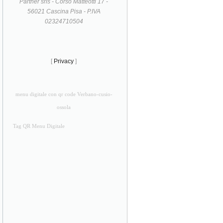
Partner srls - Corso Matteotti 17 -
56021 Cascina Pisa - P.IVA
02324710504
[
Privacy
]
menu digitale con qr code Verbano-cusio-
ossola
Tag QR Menu Digitale