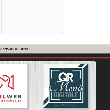
al Network di Portali
]