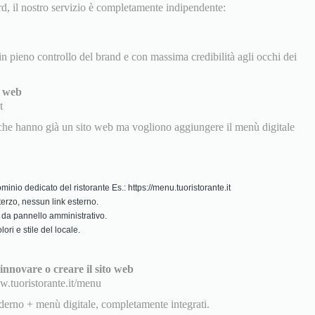
rd, il nostro servizio è completamente indipendente:
 in pieno controllo del brand e con massima credibilità agli occhi dei
o web
t
i che hanno già un sito web ma vogliono aggiungere il menù digitale
minio dedicato del ristorante Es.: https://menu.tuoristorante.it
erzo, nessun link esterno.
da pannello amministrativo.
ri e stile del locale.
innovare o creare il sito web
w.tuoristorante.it/menu
erno + menù digitale, completamente integrati.