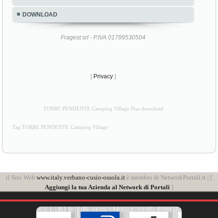
DOWNLOAD
Fragest srl - P.IVA 01799530504
[
Privacy
]
TORRE PENDENTE Camping Village Pisa download
Tag TORRE PENDENTE Camping Village
il Sito Web
www.italy.verbano-cusio-ossola.it
è membro di NetworkPortali.it | [
Aggiungi la tua Azienda al Network di Portali
]