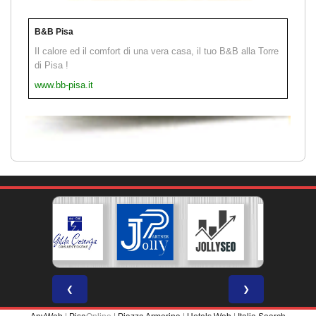
B&B Pisa
Il calore ed il comfort di una vera casa, il tuo B&B alla Torre
di Pisa !
www.bb-pisa.it
❮
❯