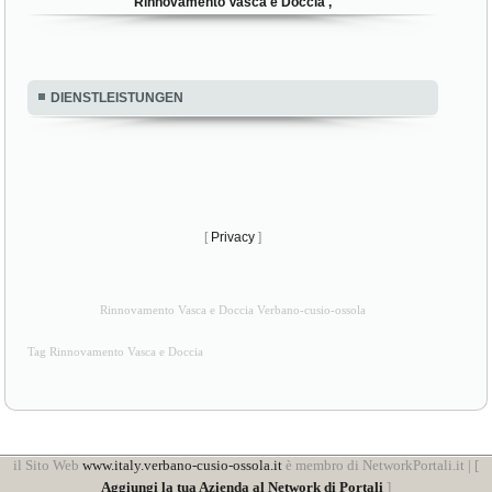
Rinnovamento Vasca e Doccia ,
DIENSTLEISTUNGEN
[
Privacy
]
Rinnovamento Vasca e Doccia Verbano-cusio-ossola
Tag Rinnovamento Vasca e Doccia
il Sito Web
www.italy.verbano-cusio-ossola.it
è membro di NetworkPortali.it | [
Aggiungi la tua Azienda al Network di Portali
]