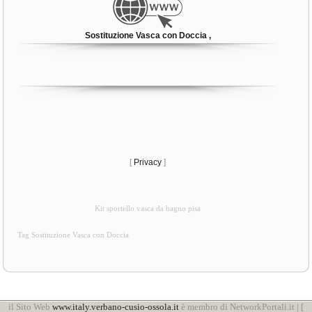
Sostituzione Vasca con Doccia ,
[
Privacy
]
Kit sportello vasca da bagno pisa
Tag Sostituzione Vasca con Doccia
il Sito Web
www.italy.verbano-cusio-ossola.it
è membro di NetworkPortali.it | [