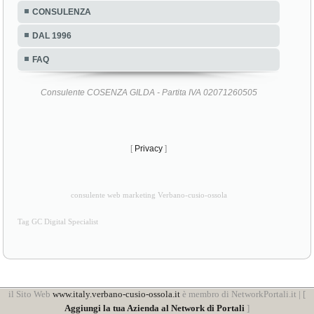
CONSULENZA
DAL 1996
FAQ
Consulente COSENZA GILDA - Partita IVA 02071260505
[
Privacy
]
consulente web marketing Verbano-cusio-ossola
Tag GC Digital Specialist
il Sito Web
www.italy.verbano-cusio-ossola.it
è membro di NetworkPortali.it | [
Aggiungi la tua Azienda al Network di Portali
]