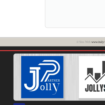
il Sito Web
www.italy.