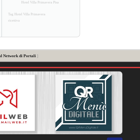
Hotel Villa Primavera Pisa
Tag Hotel Villa Primavera
ricettiva
al Network di Portali
]