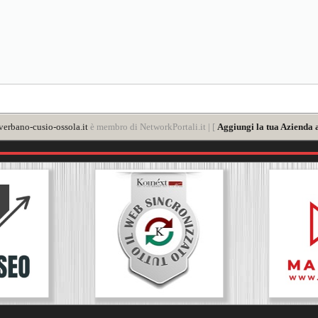
verbano-cusio-ossola.it
è membro di NetworkPortali.it | [
Aggiungi la tua Azienda 