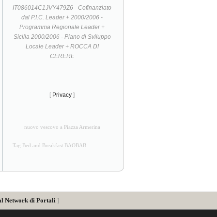
IT086014C1JVY479Z6 - Cofinanziato
dal P.I.C. Leader + 2000/2006 -
Programma Regionale Leader +
Sicilia 2000/2006 - Piano di Sviluppo
Locale Leader + ROCCA DI
CERERE
[
Privacy
]
nuovo vescovo a Piazza Armerina
Tag Bed and Breakfast BAOBAB
al Network di Portali
]