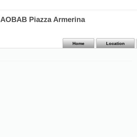
BAOBAB Piazza Armerina
Home
Location