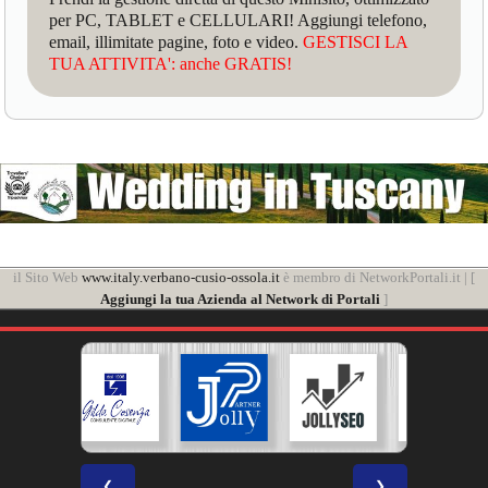
per PC, TABLET e CELLULARI! Aggiungi telefono,
email, illimitate pagine, foto e video.
GESTISCI LA
TUA ATTIVITA': anche GRATIS!
il Sito Web
www.italy.verbano-cusio-ossola.it
è membro di NetworkPortali.it | [
Aggiungi la tua Azienda al Network di Portali
]
❮
❯