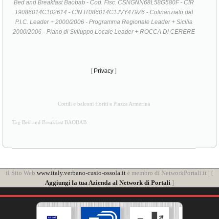
Bed and Breakfast Baobab - Cod. Fisc. CSNGNN68L58G580F - CIR
19086014C102614 - CIN IT086014C1JVY479Z6 - Cofinanziato dal
P.I.C. Leader + 2000/2006 - Programma Regionale Leader + Sicilia
2000/2006 - Piano di Sviluppo Locale Leader + ROCCA DI CERERE
[
Privacy
]
Cortili e balconi fioriti a Piazza Armerina
Tag Bed and Breakfast BAOBAB
il Sito Web
www.italy.verbano-cusio-ossola.it
è membro di NetworkPortali.it | [
Aggiungi la tua Azienda al Network di Portali
]