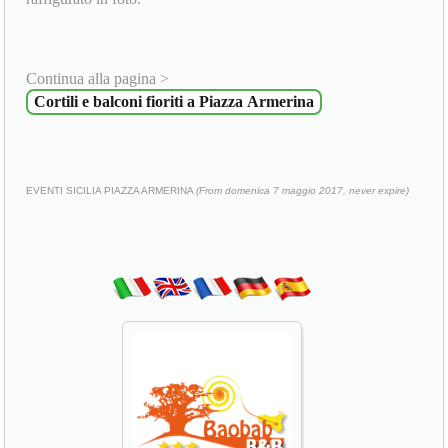
Continua alla pagina >
Cortili e balconi fioriti a Piazza Armerina
EVENTI SICILIA PIAZZA ARMERINA
(From domenica 7 maggio 2017, never expire)