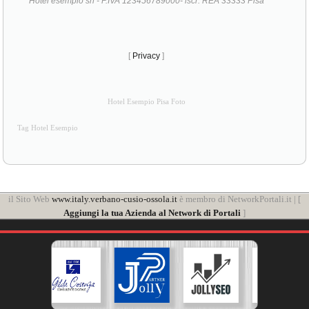
Hotel esempio srl - P.IVA 123456789000- iscr. REA 33333 Pisa
[
Privacy
]
Hotel Esempio Pisa Foto
Tag Hotel Esempio
il Sito Web
www.italy.verbano-cusio-ossola.it
è membro di NetworkPortali.it | [
Aggiungi la tua Azienda al Network di Portali
]