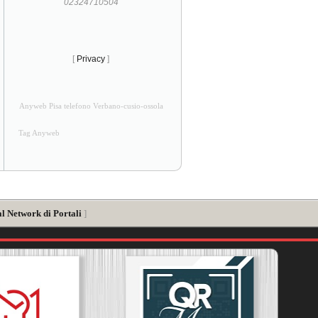
02324710504
[
Privacy
]
Anyweb Pisa telefono Verbano-cusio-ossola
Tag Anyweb
al Network di Portali
]